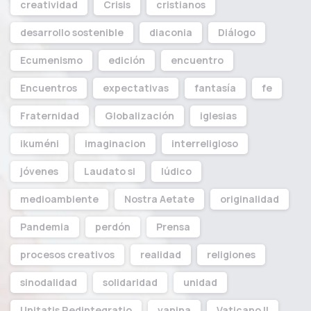
creatividad
Crisis
cristianos
desarrollo sostenible
diaconia
Diálogo
Ecumenismo
edición
encuentro
Encuentros
expectativas
fantasía
fe
Fraternidad
Globalización
iglesias
ikuméni
imaginacion
interreligioso
jóvenes
Laudato si
lúdico
medioambiente
Nostra Aetate
originalidad
Pandemia
perdón
Prensa
procesos creativos
realidad
religiones
sinodalidad
solidaridad
unidad
Unitatis Redintegratio
vanina
Vaticano II