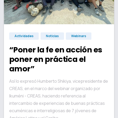
1
Actividades
Noticias
Webinars
“Poner la fe en acción es
poner en práctica el
amor”
Así lo expresó Humberto Shikiya, vicepresidente de
CREAS, en el marco del webinar organizado por
Ikuméni - CREAS, haciendo referencia al
intercambio de experiencias de buenas prácticas
ecuménicas e interreligiosas de 7 jóvenes de