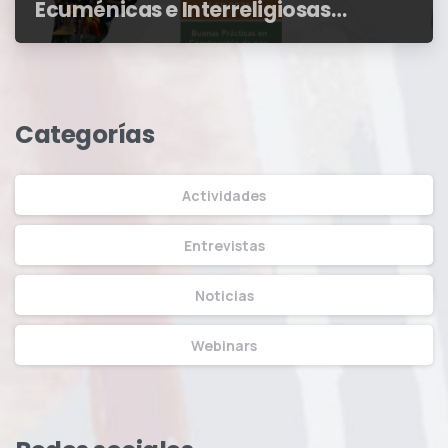
Ecuménicas e Interreligiosas
2025: jóvenes de América Latina
y el Caribe diseñan iniciativas de
reconciliación y paz
Categorías
Actividades
Entrevistas
Noticias
Webinars