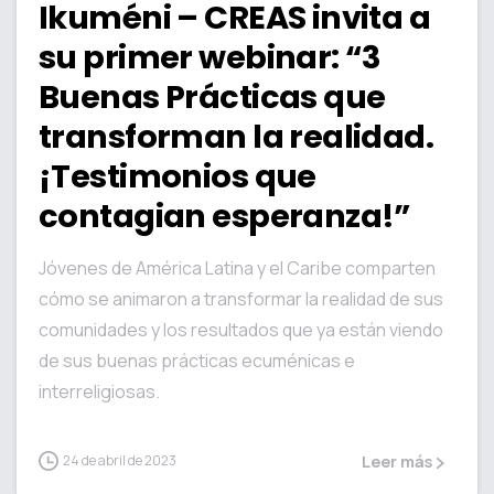
Ikuméni – CREAS invita a
su primer webinar: “3
Buenas Prácticas que
transforman la realidad.
¡Testimonios que
contagian esperanza!”
Jóvenes de América Latina y el Caribe comparten
cómo se animaron a transformar la realidad de sus
comunidades y los resultados que ya están viendo
de sus buenas prácticas ecuménicas e
interreligiosas.
24 de abril de 2023
Leer más