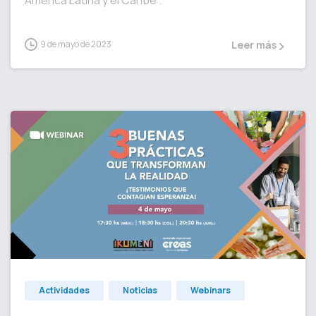
América Latina y el Caribe .
9 de mayo de 2023
Leer más
1
Actividades
Noticias
Webinars