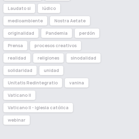
Laudato si
lúdico
medioambiente
Nostra Aetate
originalidad
Pandemia
perdón
Prensa
procesos creativos
realidad
religiones
sinodalidad
solidaridad
unidad
Unitatis Redintegratio
vanina
Vaticano II
Vaticano II - iglesia católica
webinar