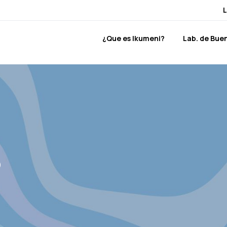
L
¿Que es Ikumeni?
Lab. de Bue
S