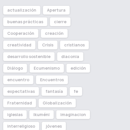
actualización
Apertura
buenas prácticas
cierre
Cooperación
creación
creatividad
Crisis
cristianos
desarrollo sostenible
diaconia
Diálogo
Ecumenismo
edición
encuentro
Encuentros
expectativas
fantasía
fe
Fraternidad
Globalización
iglesias
ikuméni
imaginacion
interreligioso
jóvenes