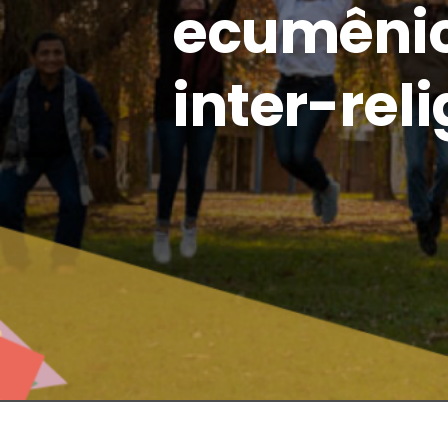
ecumênic
inter-rel