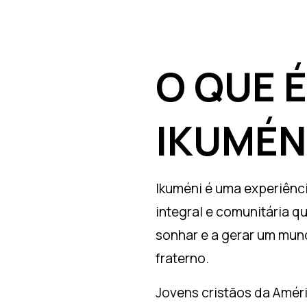
O
QUE
É
IKUMÉN
Ikuméni é uma experiênc
integral e comunitária q
sonhar e a gerar um mun
fraterno.
Jovens cristãos da Améri