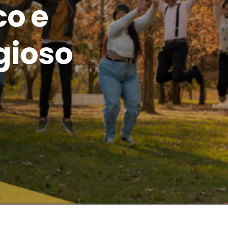
o e
igioso