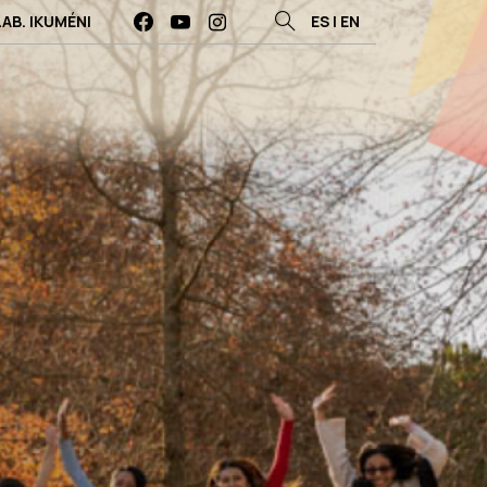
LAB. IKUMÉNI
ES
|
EN