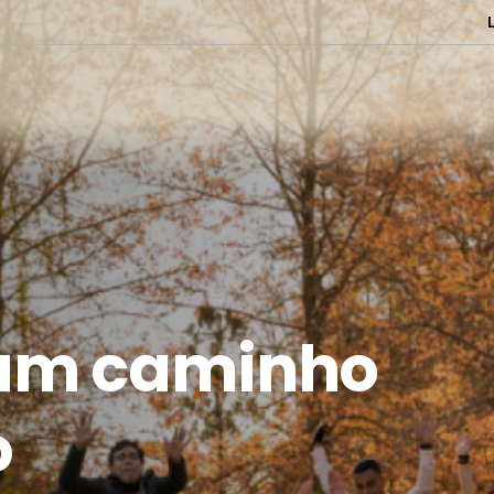
um caminho
o