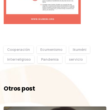
Cooperación
Ecumenismo
ikuméni
interreligioso
Pandemia
servicio
Continue
Reading
Otros post