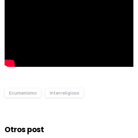
Ecumenismo
interreligioso
Continue
Reading
Otros post