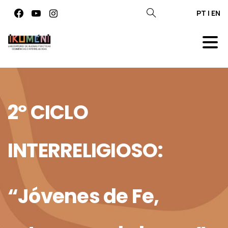
PT
|
EN
2º
CICLO
INTERRELIGIOSO:
“Jóvenes
de
Fe,