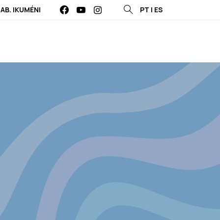
LAB. IKUMÉNI
PT
|
ES